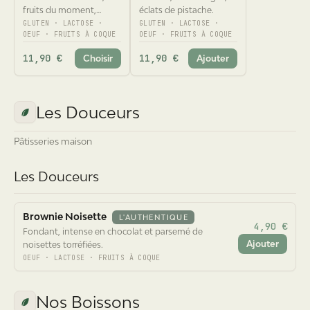
amandes effilées.
GLUTEN · LACTOSE ·
GLUTEN · LACTOSE ·
OEUF · FRUITS À COQUE
OEUF · FRUITS À COQUE
11,90 €
11,90 €
Choisir
Ajouter
Les Douceurs
Pâtisseries maison
Les Douceurs
Brownie Noisette
L'AUTHENTIQUE
4,90 €
Fondant, intense en chocolat et parsemé de
Ajouter
noisettes torréfiées.
OEUF · LACTOSE · FRUITS À COQUE
Nos Boissons