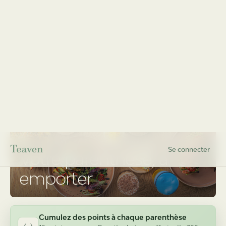
Se connecter
Aujourd'hui, retrait dès 9h30
CLICK & COLLECT · FRANCONVILLE
Votre parenthèse, à
emporter
Cumulez des points à chaque parenthèse
10 points par euro · Première boisson offerte dès 300