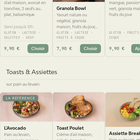
Granola Bowl
tranches, 2 œufs au
vert, granola ma
plat, balsamique.
fruits du jour.
Yaourt nature ou
végétal, granola
Servi jusqu'à 12h
maison, fruits du jour,
sauce chocolat.
GLUTEN · LACTOSE ·
GLUTEN · LACTOSE ·
GLUTEN · FRUITS
SULFITES · OEUF
FRUITS À COQUE
COQUE
9,90 €
7,90 €
9,90 €
Choisir
Choisir
Aj
Toasts & Assiettes
sur pain au levain
LA RÉFÉRENCE
L'Avocado
Toast Poulet
Assiette Brea
Pain au levain,
Crème d'ail maison,
Pain au levain, 
guacamole maison,
salade, tomates,
brouillés, guaca