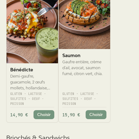
Saumon
Gaufre entière, crème
d'ail, avocat, saumon
Bénédicte
fumé, citron vert, chia.
Demi-gaufre,
guacamole, 2 œufs
mollets, hollandaise,
saumon fumé, chia.
GLUTEN · LACTOSE ·
GLUTEN · LACTOSE ·
SULFITES · OEUF ·
SULFITES · OEUF ·
POISSON
POISSON
14,90 €
15,90 €
Choisir
Choisir
Briochés & Sandwichs