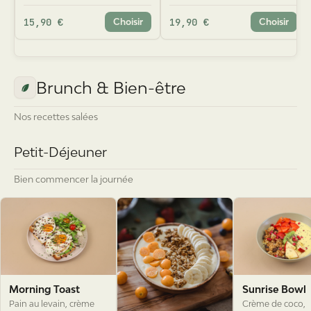
15,90 €
19,90 €
Choisir
Choisir
Brunch & Bien-être
Nos recettes salées
Petit-Déjeuner
Bien commencer la journée
Morning Toast
Sunrise Bowl
Pain au levain, crème
Crème de coco,
d'ail maison, avocat en
mangue, passion,