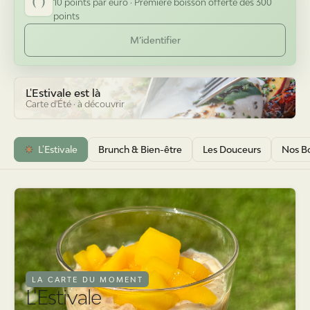
points
M’identifier
L'Estivale
est là
Carte d'Été · à découvrir
L'Estivale
Brunch & Bien-être
Les Douceurs
Nos Bo
LA CARTE DU MOMENT
L'Estivale
Carte d'Été