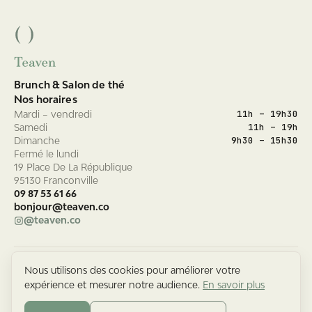
Brunch & Salon de thé
Nos horaires
Nous utilisons des cookies pour améliorer votre
11h – 19h30
Mardi – vendredi
expérience et mesurer notre audience.
En savoir plus
11h – 19h
Samedi
9h30 – 15h30
Dimanche
Accepter
Continuer sans accepter
Fermé le lundi
19 Place De La République
95130 Franconville
09 87 53 61 66
bonjour@teaven.co
@
teaven.co
Commande en ligne · Retrait en boutique · Paiement sécurisé Square
Mentions légales
Confidentialité & cookies
CGV