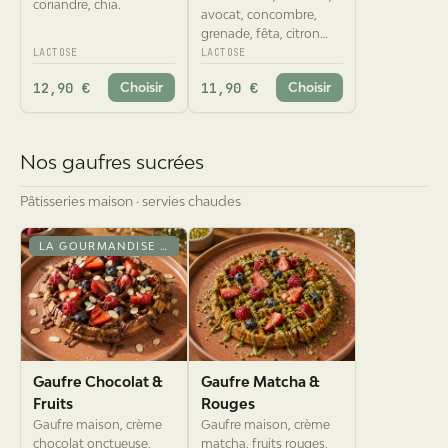
grenade, fêta, citron
vert, coriandre.
LACTOSE
LACTOSE
12,90 €
11,90 €
Choisir
Choisir
Nos gaufres sucrées
Pâtisseries maison · servies chaudes
LA GOURMANDISE SIGNATURE
Gaufre Chocolat &
Gaufre Matcha &
Fruits
Rouges
Gaufre maison, crème
Gaufre maison, crème
chocolat onctueuse,
matcha, fruits rouges,
fruits du moment,
éclats de pistache.