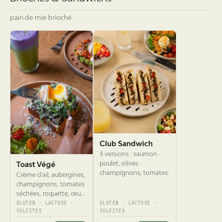
pain de mie brioché
Club Sandwich
3 versions : saumon ·
poulet, olives ·
Toast Végé
champignons, tomates.
Crème d'ail, aubergines,
champignons, tomates
séchées, roquette, œuf
mollet, parmesan.
GLUTEN · LACTOSE ·
GLUTEN · LACTOSE ·
SULFITES
SULFITES
12,90 €
12,90 €
Choisir
Choisir