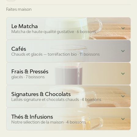
Faites maison
Le Matcha
Matcha de haute qualité gustative
·
6
boisson
s
Cafés
Chauds et glacés — torréfaction bio
·
11
boisson
s
Frais & Pressés
glacés
·
7
boisson
s
Signatures & Chocolats
Lattés signature et chocolats chauds
·
4
boisson
s
Thés & Infusions
Notre sélection de la maison
·
4
boisson
s