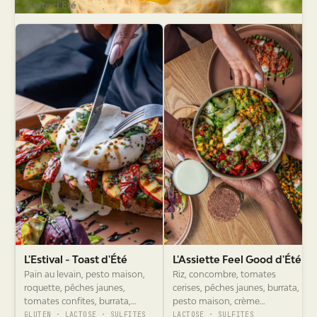
L'Estival - Toast d'Été
L'Assiette Feel Good d'Été
Pain au levain, pesto maison,
Riz, concombre, tomates
roquette, pêches jaunes,
cerises, pêches jaunes, burrata,
tomates confites, burrata,
pesto maison, crème
basilic, crème balsamique,
balsamique, graines de chia,
GLUTEN · LACTOSE · SULFITES
LACTOSE · SULFITES
ciboulette, graines de chia.
basilic + protéine au choix.