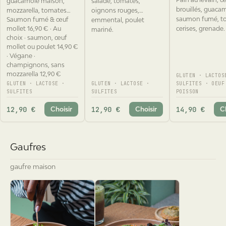
mozzarella, tomates
oignons rouges,
saumon fumé, t
Saumon fumé & œuf
cerises, ciboulette, chia,
emmental, poulet
mollet 16,90 € · Au
cerises, grenade.
balsamique. Notre
mariné.
choix · saumon, œuf
classique, tel quel.
mollet ou poulet 14,90 €
· Végane ·
champignons, sans
mozzarella 12,90 €
GLUTEN · LACTOS
GLUTEN · LACTOSE ·
GLUTEN · LACTOSE ·
SULFITES · OEUF
SULFITES
SULFITES
POISSON
12,90 €
12,90 €
14,90 €
Choisir
Choisir
C
Gaufres
gaufre maison